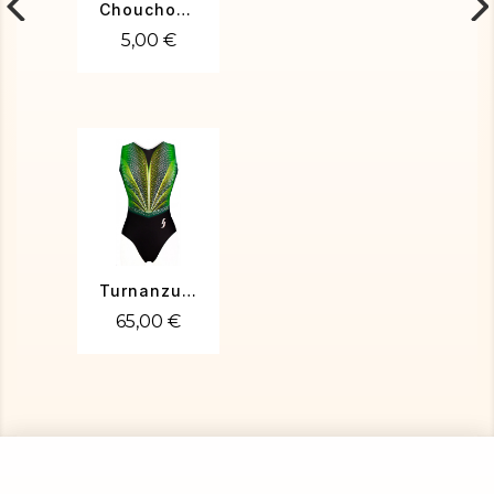
Chouchou poudré or avec arabesque
5,00 €
Turnanzug Sara-02
65,00 €