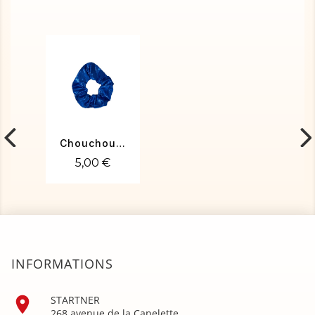
Chouchou poudré bleu roi
5,00 €
INFORMATIONS

STARTNER
268 avenue de la Capelette