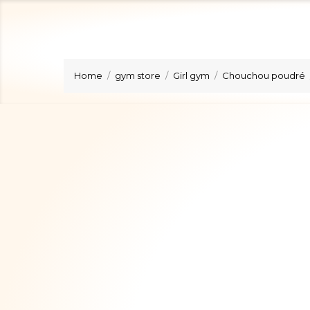
Home
gym store
Girl gym
Chouchou poudré