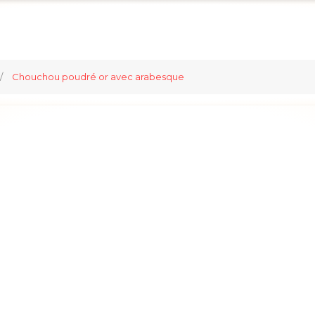
Chouchou poudré or avec arabesque