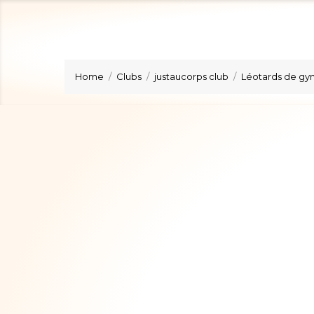
Home
Clubs
justaucorps club
Léotards de gy