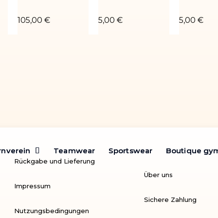
 bleu roi
Turnanzug Tatiana-01
Chouchou vert
Chouchou
105,00 €
5,00 €
5,00 €
rnverein
rnverein
Teamwear
Teamwear
Sportswear
Sportswear
Boutique gy
Boutique gy
Rückgabe und Lieferung
Über uns
Impressum
Sichere Zahlung
Nutzungsbedingungen