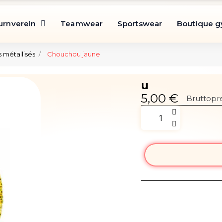
urnverein
Teamwear
Sportswear
Boutique 
 métallisés
Chouchou jaune
u
5,00 €
Bruttopre