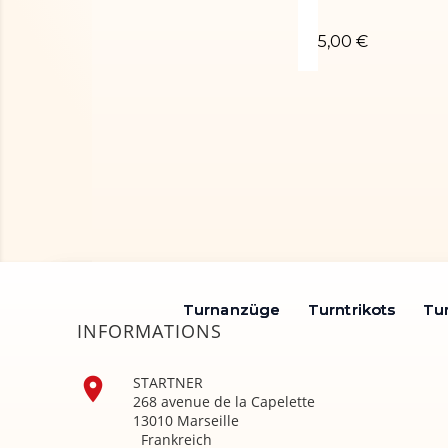
Chouchou poudré
5,00 €
Turnanzüge
Turnanzüge
Turntrikots
Turntrikots
Tu
Tu
INFORMATIONS

STARTNER
268 avenue de la Capelette
13010 Marseille
Frankreich