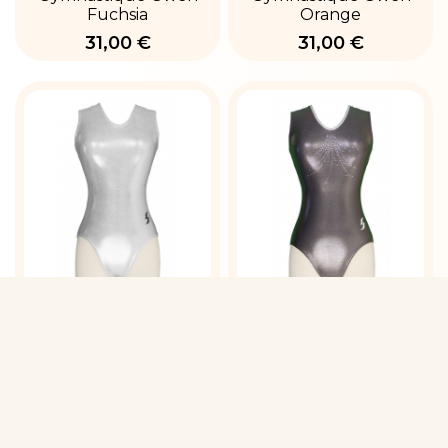
Fuchsia
Orange
31,00 €
31,00 €
Justaucorps
GWENFE-Gris
Gymnastique Gwen
35,00 €
Argent
31,00 €