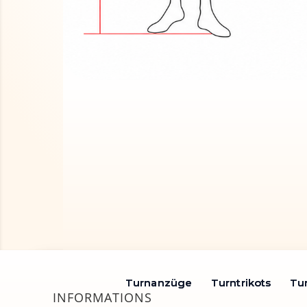
Turnanzüge
Turnanzüge
Turntrikots
Turntrikots
Tu
Tu
INFORMATIONS