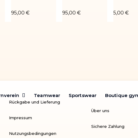
é or
Turnanzug Rubby-04
Turnanzug Rubby-03
Chouchou 
95,00 €
95,00 €
5,00 €
rnverein
rnverein
Teamwear
Teamwear
Sportswear
Sportswear
Boutique gy
Boutique gy
Rückgabe und Lieferung
Über uns
Impressum
Sichere Zahlung
Nutzungsbedingungen