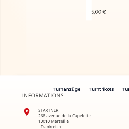
Chouchou poudr
5,00 €
Turnanzüge
Turnanzüge
Turntrikots
Turntrikots
Tu
Tu
INFORMATIONS

STARTNER
268 avenue de la Capelette
13010 Marseille
Frankreich