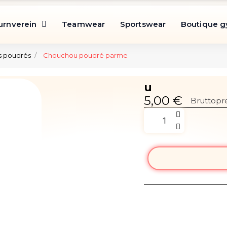
urnverein
Teamwear
Sportswear
Boutique 
 poudrés
Chouchou poudré parme
u
5,00 €
Bruttopre