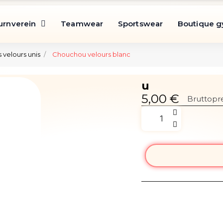
urnverein
Teamwear
Sportswear
Boutique 
velours unis
Chouchou velours blanc
u
5,00 €
Bruttopre