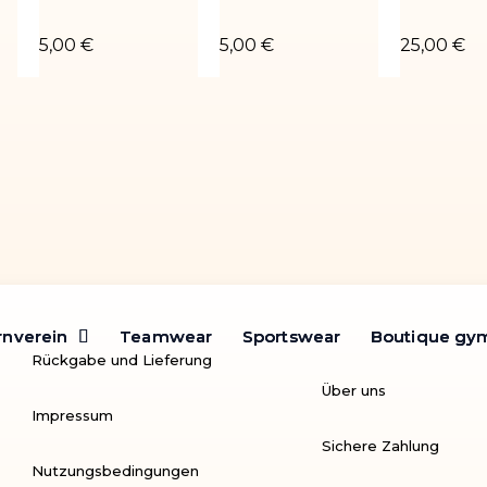
que noir
Chouchou poudré orange
Chouchou poudré argent
Legging é
5,00 €
5,00 €
25,00 €
rnverein
rnverein
Teamwear
Teamwear
Sportswear
Sportswear
Boutique gy
Boutique gy
Rückgabe und Lieferung
Über uns
Impressum
Sichere Zahlung
Nutzungsbedingungen