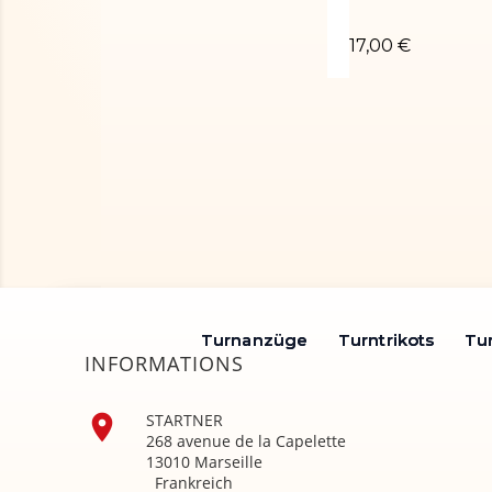
Brassière élasti
17,00 €
Turnanzüge
Turnanzüge
Turntrikots
Turntrikots
Tu
Tu
INFORMATIONS

STARTNER
268 avenue de la Capelette
13010 Marseille
Frankreich