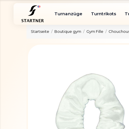
Turnanzüge
Turntrikots
T
Startseite
Boutique gym
Gym Fille
Chouchous 