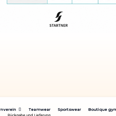
rnverein
rnverein
Teamwear
Teamwear
Sportswear
Sportswear
Boutique gy
Boutique gy
Rückgabe und Lieferung