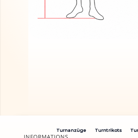
Turnanzüge
Turnanzüge
Turntrikots
Turntrikots
Tu
Tu
INFORMATIONS