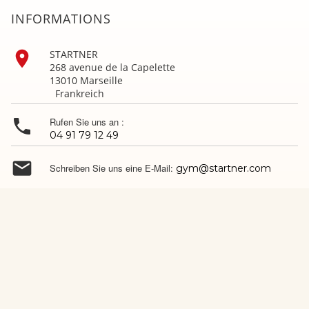
INFORMATIONS

STARTNER
268 avenue de la Capelette
13010 Marseille
Frankreich

Rufen Sie uns an :
04 91 79 12 49

Schreiben Sie uns eine E-Mail:
gym@startner.com
Rückgabe und Lieferung
Sitemap
Impressum
Unsere Geschäfte
Nutzungsbedingungen
Persönliche Informationen