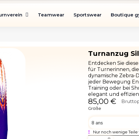
urnverein
Teamwear
Sportswear
Boutique 
Entdecken Sie diese
für Turnerinnen, di
dynamische Zebra-De
jeder Bewegung Ene
Training oder bei Sh
elegant und effizien
85,00 €
Bruttop
Größe
Nur noch wenige Teile