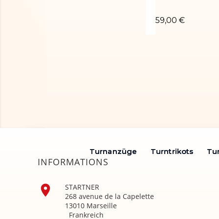
Turnanzug Oria
59,00 €
Turnanzüge
Turnanzüge
Turntrikots
Turntrikots
Tu
Tu
INFORMATIONS

STARTNER
268 avenue de la Capelette
13010 Marseille
Frankreich