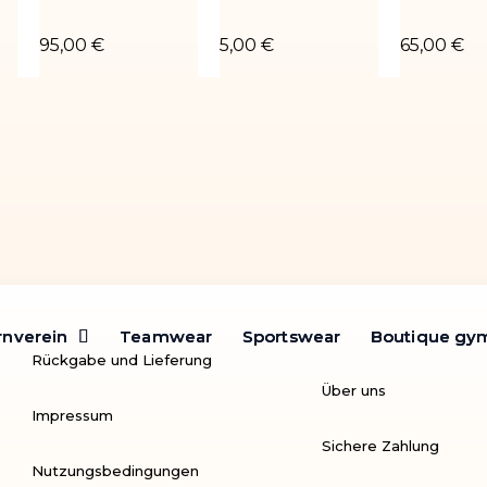
-02
Turnanzug Tahiti
Chouchou vert
Turnanzu
95,00 €
5,00 €
65,00 €
rnverein
rnverein
Teamwear
Teamwear
Sportswear
Sportswear
Boutique gy
Boutique gy
Rückgabe und Lieferung
Über uns
Impressum
Sichere Zahlung
Nutzungsbedingungen