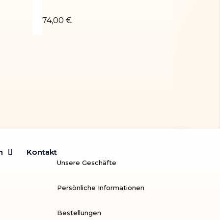
g Sara-02
Turnanzug OCEANA-01
74,00 €
m
m
Kontakt
Kontakt
Unsere Geschäfte
Persönliche Informationen
Bestellungen