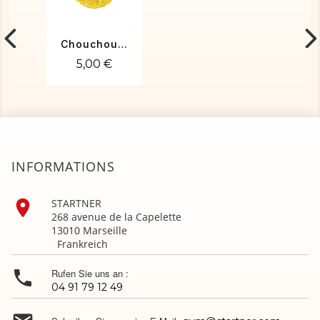
Chouchou jaune
5,00 €
INFORMATIONS

STARTNER
268 avenue de la Capelette
13010 Marseille
Frankreich

Rufen Sie uns an :
04 91 79 12 49