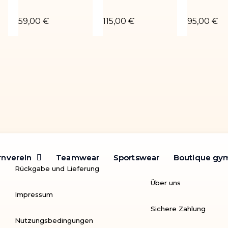
-01
Turnanzug Salomé-02
Turnanzug Toscane 04
Turnanzug
59,00 €
115,00 €
95,00 €
rnverein
rnverein
Teamwear
Teamwear
Sportswear
Sportswear
Boutique gy
Boutique gy
Rückgabe und Lieferung
Über uns
Impressum
Sichere Zahlung
Nutzungsbedingungen