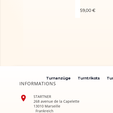
Turnanzug ORIA
59,00 €
Turnanzüge
Turnanzüge
Turntrikots
Turntrikots
Tu
Tu
INFORMATIONS

STARTNER
268 avenue de la Capelette
13010 Marseille
Frankreich