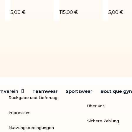
é or
Chouchou bleu roi
Turnanzug Toscane-02
Chouchou 
5,00 €
115,00 €
5,00 €
rnverein
rnverein
Teamwear
Teamwear
Sportswear
Sportswear
Boutique gy
Boutique gy
Rückgabe und Lieferung
Über uns
Impressum
Sichere Zahlung
Nutzungsbedingungen