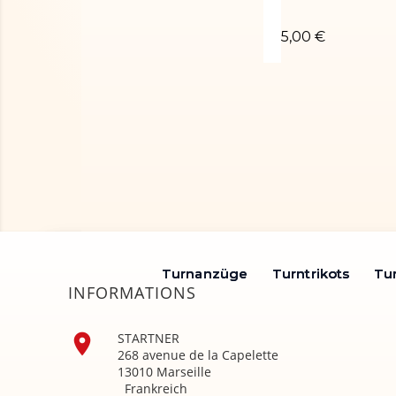
Chouchou poudr
5,00 €
Turnanzüge
Turnanzüge
Turntrikots
Turntrikots
Tu
Tu
INFORMATIONS

STARTNER
268 avenue de la Capelette
13010 Marseille
Frankreich