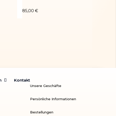
noir métallisé or
Turnanzug Silvana
85,00 €
m
m
Kontakt
Kontakt
Unsere Geschäfte
Persönliche Informationen
Bestellungen