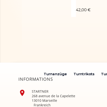
Turntrikot OCTA
42,00 €
Turnanzüge
Turnanzüge
Turntrikots
Turntrikots
Tu
Tu
INFORMATIONS

STARTNER
268 avenue de la Capelette
13010 Marseille
Frankreich