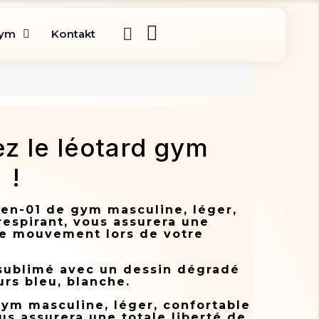
gym
Kontakt
z le léotard gym
 !
ien-01 de gym masculine, léger,
respirant, vous assurera une
 de mouvement lors de votre
 sublimé avec un dessin dégradé
rs bleu, blanche.
gym masculine, léger, confortable
ous assurera une totale liberté de