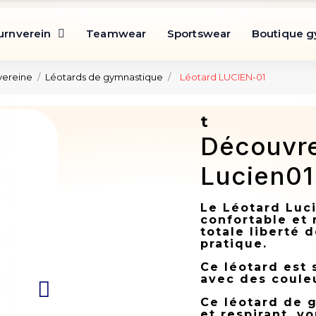
urnverein
Teamwear
Sportswear
Boutique 
vereine
Léotards de gymnastique
Léotard LUCIEN-01
t
Découvre
Lucien01
Le Léotard Luc
confortable et 
totale liberté
pratique.
Ce léotard est
avec des couleu
Ce léotard de 
et respirant, v