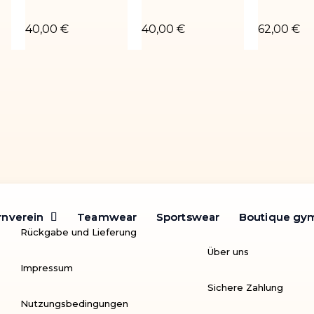
VE-02
Léotard LOUIS-01
Sokol marine
Turnanzu
40,00 €
40,00 €
62,00 €
rnverein
rnverein
Teamwear
Teamwear
Sportswear
Sportswear
Boutique gy
Boutique gy
Rückgabe und Lieferung
Über uns
Impressum
Sichere Zahlung
Nutzungsbedingungen