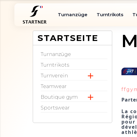
Turnanzüge
Turntrikots
T
M
STARTSEITE
Turnanzüge
Turntrikots

Turnverein
Teamwear
ffgy

Boutique gym
Parte
Sportswear
La co
Régio
pour 
dével
athl