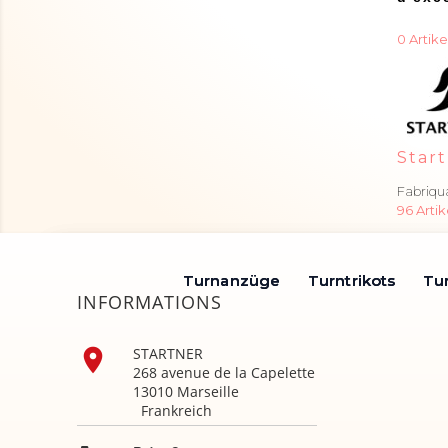
0 Artike
Star
Fabriqua
96 Artik
Turnanzüge
Turnanzüge
Turntrikots
Turntrikots
Tu
Tu
INFORMATIONS

STARTNER
268 avenue de la Capelette
13010 Marseille
Frankreich