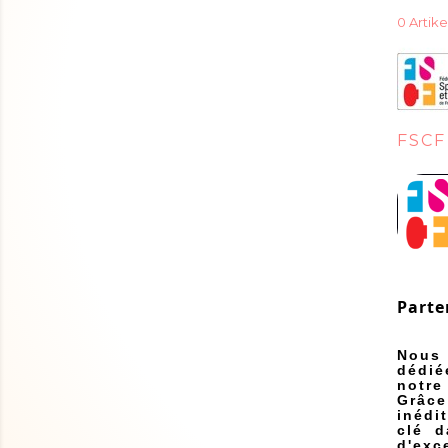
0 Artike
FSCF
Parte
Nous 
dédié
notre
Grâce
inédi
clé d
d'exc