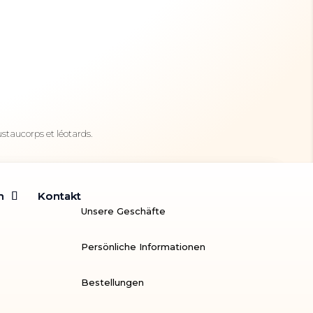
staucorps et léotards.
m
m
Kontakt
Kontakt
Unsere Geschäfte
Persönliche Informationen
Bestellungen