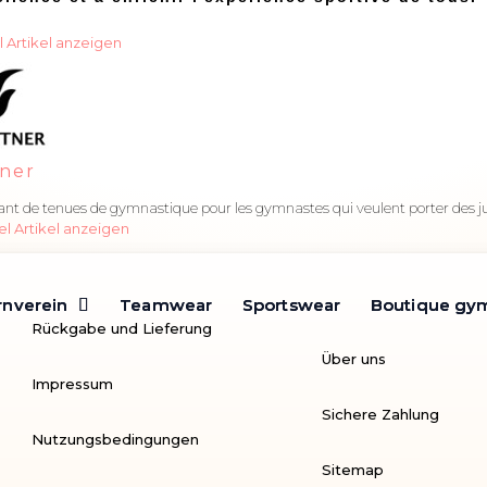
l
Artikel anzeigen
tner
nt de tenues de gymnastique pour les gymnastes qui veulent porter des ju
el
Artikel anzeigen
rnverein
rnverein
Teamwear
Teamwear
Sportswear
Sportswear
Boutique gy
Boutique gy
Rückgabe und Lieferung
Über uns
Impressum
Sichere Zahlung
Nutzungsbedingungen
Sitemap