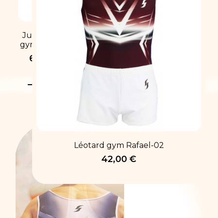
NOUVELLE
COLLECTION DE
JUSTAUCORPS​
Justaucorps
Justaucorps
gym Anna-02
gym Venise-04
65,00 €
115,00 €
Léotard gym Rafael-02
42,00 €