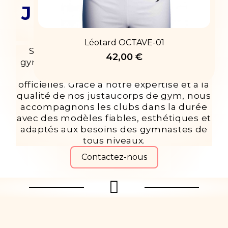
JUSTAUCORPS ET
LEOTARDS
Léotard OCTAVE-01
Startner conçoit des justaucorps de
42,00 €
gymnastique pensés pour les clubs, de
l’entraînement aux compétitions
officielles. Grâce à notre expertise et à la
qualité de nos justaucorps de gym, nous
accompagnons les clubs dans la durée
avec des modèles fiables, esthétiques et
adaptés aux besoins des gymnastes de
tous niveaux.
Contactez-nous