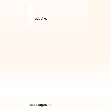
 LUCIEN-01
Short blanc
Léotard OCTA
15,00 €
42,00 €
Nos Magasins