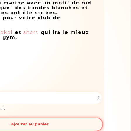
u marine avec un motif de nid
equel des bandes blanches et
es ont été striées.
 pour votre club de
sokol
et
short
qui ira le mieux
d gym.
ock
Ajouter au panier