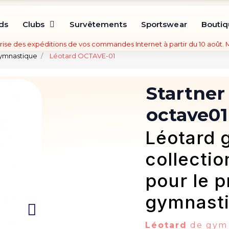
ds
Clubs
Survêtements
Sportswear
Bouti
rise des expéditions de vos commandes Internet à partir du 10 août.
gymnastique
Léotard OCTAVE-01
Startner
octave01
Léotard 
collectio
pour le p
gymnasti
Léotard
de gym 