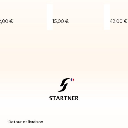
éotard LUCAS-02
Short rouge
Léotard
2,00 €
15,00 €
42,00 €
Retour et livraison