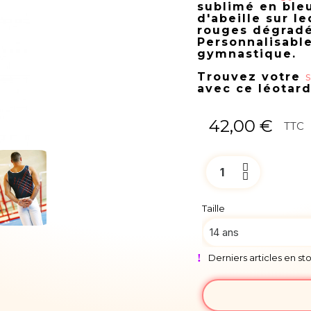
sublimé en ble
d'abeille sur l
rouges dégradé
Personnalisable
gymnastique.
Trouvez votre
avec ce léotar
42,00 €
TTC
Taille
Derniers articles en st