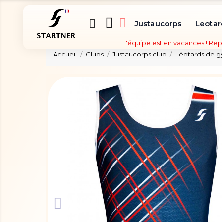
Justaucorps
Leotar
L'équipe est en vacances ! Rep
Accueil
Clubs
Justaucorps club
Léotards de 