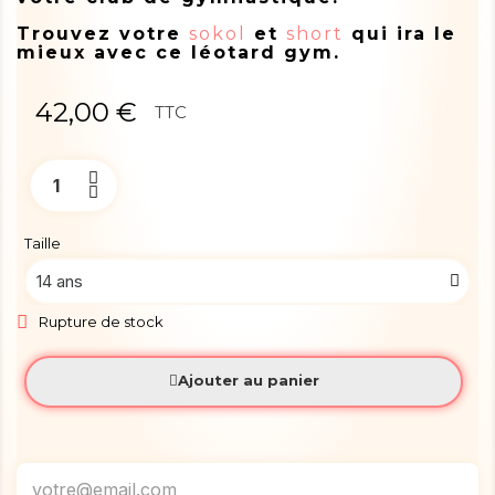
Trouvez votre
sokol
et
short
qui ira le
mieux avec ce léotard gym.
42,00 €
TTC
Taille
Rupture de stock
Ajouter au panier