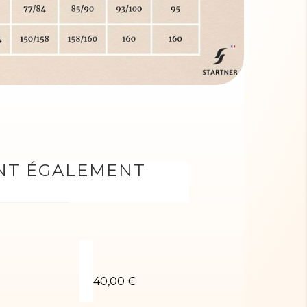
ONT ÉGALEMENT
 MARIUS-03
Sokol blanc
Sokol rouge
40,00 €
40,00 €