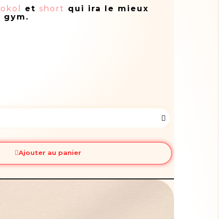
sokol
et
short
qui ira le mieux
d gym.
Ajouter au panier