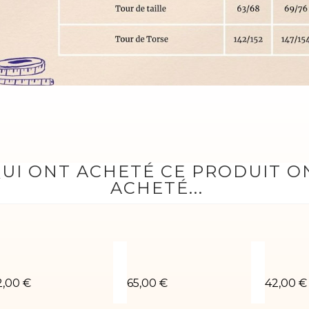
QUI ONT ACHETÉ CE PRODUIT 
ACHETÉ...
éotard LUCAS-02
Justaucorps gym Sara-01
Léotard
2,00 €
65,00 €
42,00 €