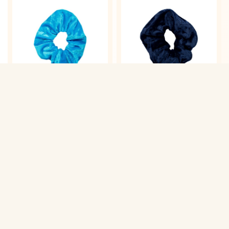
Chouchou velours
Chouchou velours
turquoise
marine
5,00 €
5,00 €