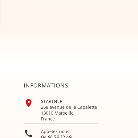
INFORMATIONS

STARTNER
268 avenue de la Capelette
13010 Marseille
France

Appelez-nous :
04 91 79 12 49