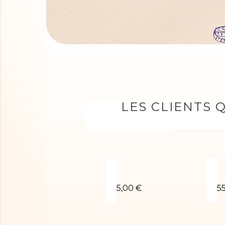
LES CLIENTS 
Chouchou velours turquoi
J
5,00 €
5