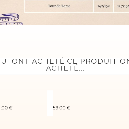
QUI ONT ACHETÉ CE PRODUIT 
ACHETÉ...
se
ustaucorps de gym MAYA-01
Justaucorps gym Salomé-02
5,00 €
59,00 €