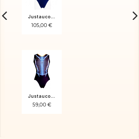
Justaucorps de gym Vita 01
105,00 €
Justaucorps Teylissa
59,00 €