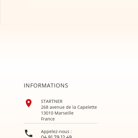
INFORMATIONS

STARTNER
268 avenue de la Capelette
13010 Marseille
France

Appelez-nous :
04 91 79 12 49