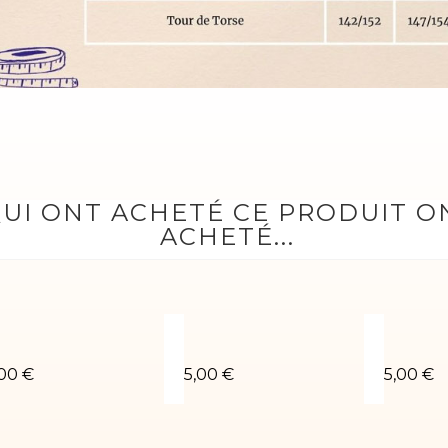
QUI ONT ACHETÉ CE PRODUIT 
ACHETÉ...
houchou noir métallisé fuchsia
Chouchou fuchsia 2
Choucho
,00 €
5,00 €
5,00 €