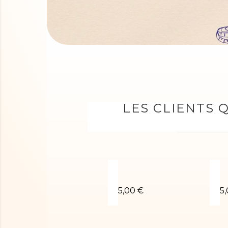
LES CLIENTS 
Chouchou fuchsia
C
5,00 €
5