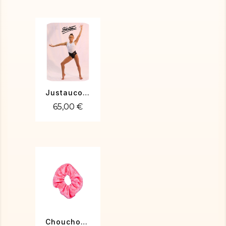
Justaucorps de gym Vicky-03
65,00 €
Chouchou velours rose