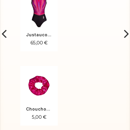
Justaucorps gym Sara-01
65,00 €
Chouchou fuchsia
5,00 €