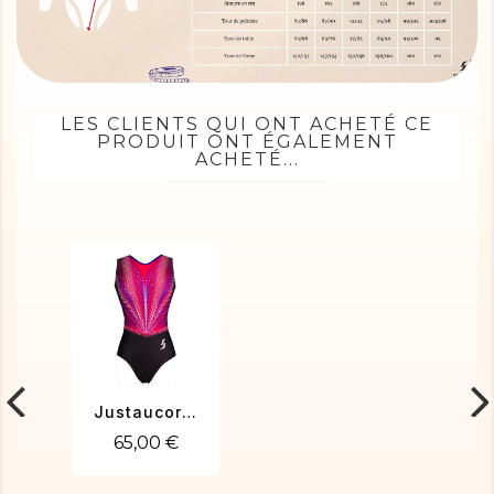
LES CLIENTS QUI ONT ACHETÉ CE
PRODUIT ONT ÉGALEMENT
ACHETÉ...
Justaucorps gym Sara-01
65,00 €