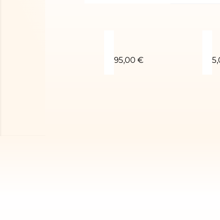
Justaucorps de gym Rubby
C
95,00 €
5