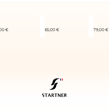
-04
houchou poudré parme
Justaucorps gym Anna-02
Justauc
,00 €
65,00 €
79,00 €