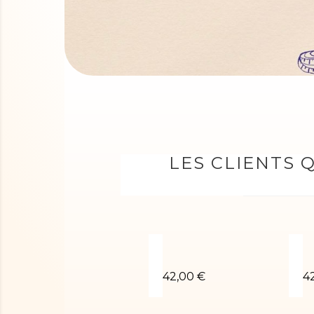
LES CLIENTS 
Léotard MARIUS-03
L
42,00 €
4