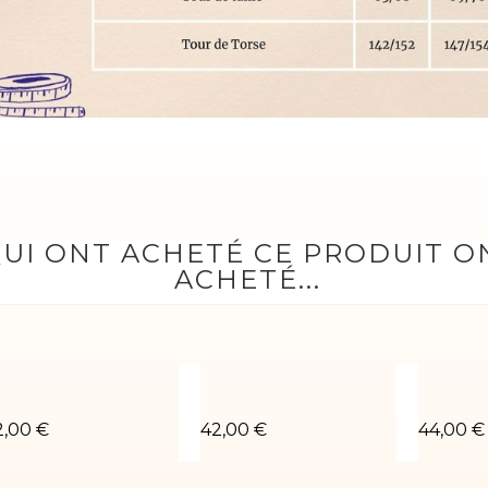
QUI ONT ACHETÉ CE PRODUIT 
ACHETÉ...
éotard LUCAS-02
Léotard gym Ray-01
Léotard
2,00 €
42,00 €
44,00 €