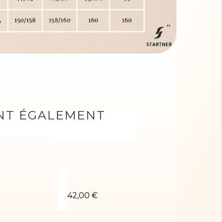
ONT ÉGALEMENT
 NICO-01
Léotard OMER-01
Short turquoi
42,00 €
15,00 €