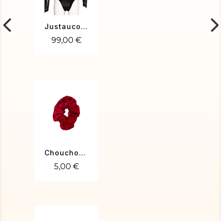
Justaucorps de gym NEIGE-02
99,00 €
Chouchou velours bordeau
5,00 €