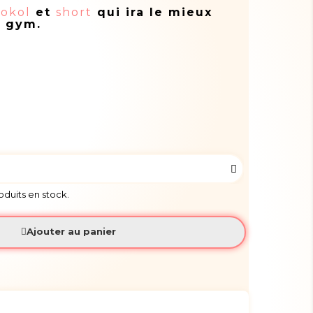
sokol
et
short
qui ira le mieux
d gym.
roduits en stock.
Ajouter au panier