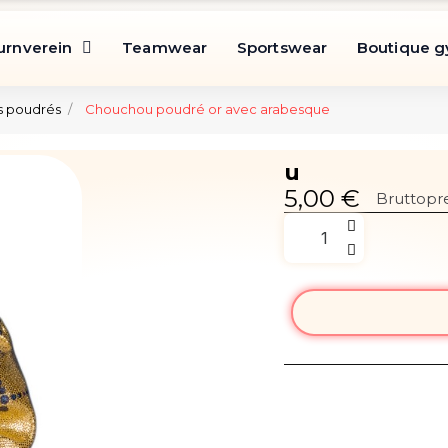
urnverein
Teamwear
Sportswear
Boutique 
 poudrés
Chouchou poudré or avec arabesque
u
5,00 €
Bruttopre