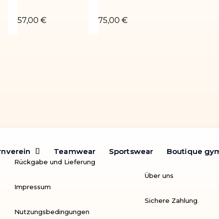
LE-02
Justaucorps de gym KIRA-02
Turnanzug KELLY-05
57,00 €
75,00 €
rnverein
rnverein
Teamwear
Teamwear
Sportswear
Sportswear
Boutique gy
Boutique gy
Rückgabe und Lieferung
Über uns
Impressum
Sichere Zahlung
Nutzungsbedingungen