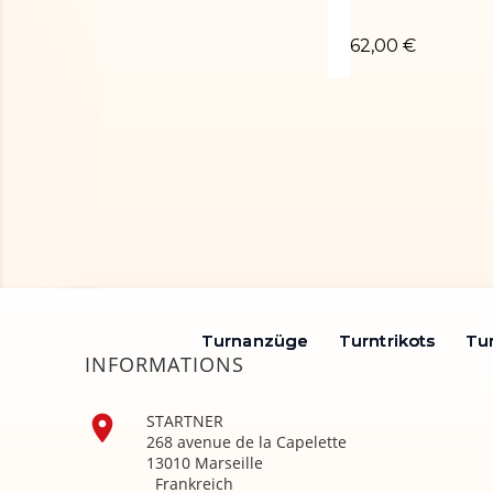
Turnanzug CECI
62,00 €
Turnanzüge
Turnanzüge
Turntrikots
Turntrikots
Tu
Tu
INFORMATIONS

STARTNER
268 avenue de la Capelette
13010 Marseille
Frankreich