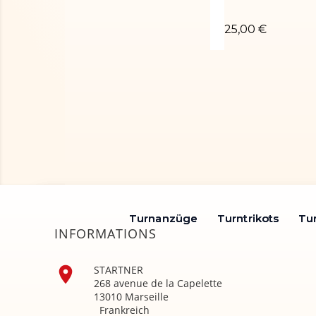
Legging élastiq
25,00 €
Turnanzüge
Turnanzüge
Turntrikots
Turntrikots
Tu
Tu
INFORMATIONS

STARTNER
268 avenue de la Capelette
13010 Marseille
Frankreich