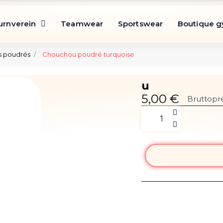
urnverein
Teamwear
Sportswear
Boutique 
 poudrés
Chouchou poudré turquoise
u
5,00 €
Bruttopre