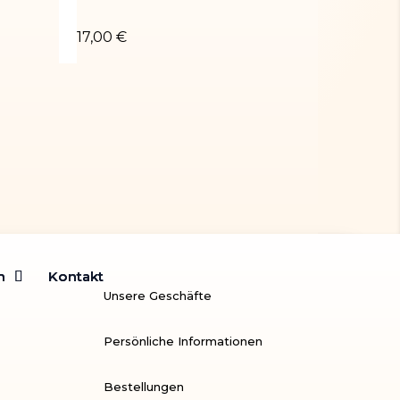
 jaune
Brassière élastique noir
Turnanzug ORIA-01
17,00 €
59,00 €
m
m
Kontakt
Kontakt
Unsere Geschäfte
Persönliche Informationen
Bestellungen