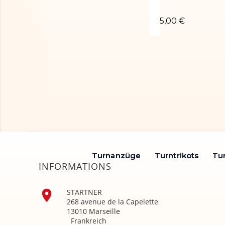
Chouchou poudr
5,00 €
Turnanzüge
Turnanzüge
Turntrikots
Turntrikots
Tu
Tu
INFORMATIONS

STARTNER
268 avenue de la Capelette
13010 Marseille
Frankreich