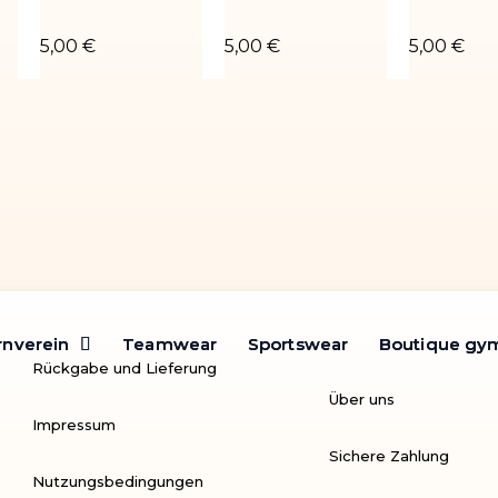
é noir
Chouchou fuchsia 2
Chouchou violet
Chouchou 
5,00 €
5,00 €
5,00 €
rnverein
rnverein
Teamwear
Teamwear
Sportswear
Sportswear
Boutique gy
Boutique gy
Rückgabe und Lieferung
Über uns
Impressum
Sichere Zahlung
Nutzungsbedingungen