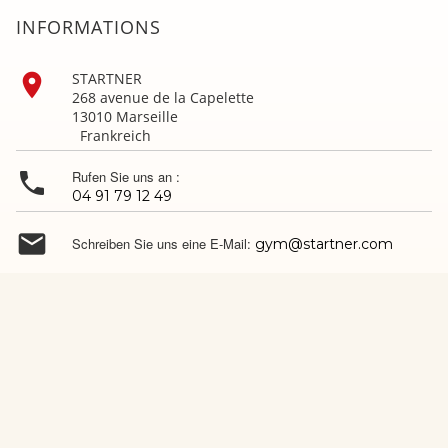
INFORMATIONS

STARTNER
268 avenue de la Capelette
13010 Marseille
Frankreich

Rufen Sie uns an :
04 91 79 12 49

Schreiben Sie uns eine E-Mail:
gym@startner.com
Rückgabe und Lieferung
Sitemap
Impressum
Unsere Geschäfte
Nutzungsbedingungen
Persönliche Informationen