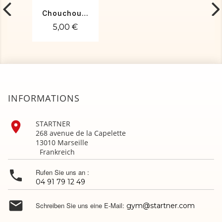
Chouchou bleu roi
5,00 €
INFORMATIONS

STARTNER
268 avenue de la Capelette
13010 Marseille
Frankreich

Rufen Sie uns an :
04 91 79 12 49

Schreiben Sie uns eine E-Mail:
gym@startner.com