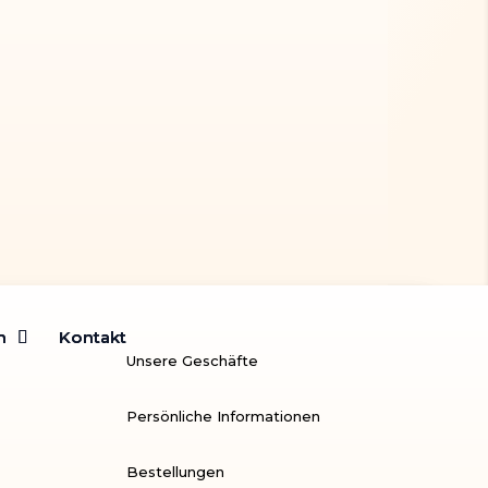
velours noir métallisé argent
m
m
Kontakt
Kontakt
Unsere Geschäfte
Persönliche Informationen
Bestellungen