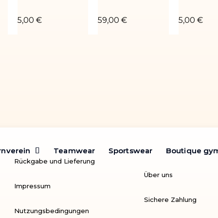
ane 04
Chouchou poudré rouge
Turnanzug Salomé
Chouchou 
5,00 €
59,00 €
5,00 €
rnverein
rnverein
Teamwear
Teamwear
Sportswear
Sportswear
Boutique gy
Boutique gy
Rückgabe und Lieferung
Über uns
Impressum
Sichere Zahlung
Nutzungsbedingungen