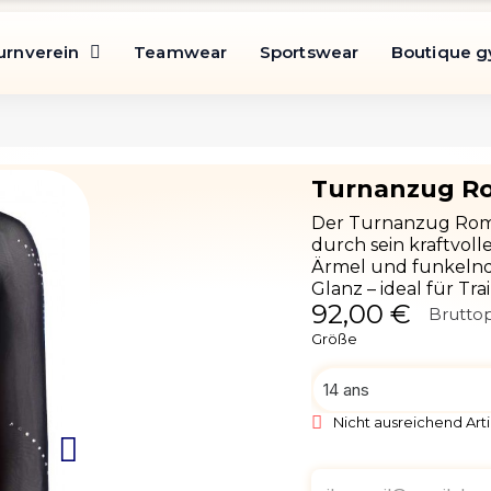
urnverein
Teamwear
Sportswear
Boutique 
Der Turnanzug Rom
durch sein kraftvol
Ärmel und funkelnde
Glanz – ideal für T
92,00 €
Bruttop
Größe
Nicht ausreichend Arti