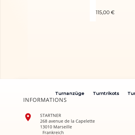
Turnanzug Tosc
115,00 €
Turnanzüge
Turnanzüge
Turntrikots
Turntrikots
Tu
Tu
INFORMATIONS

STARTNER
268 avenue de la Capelette
13010 Marseille
Frankreich