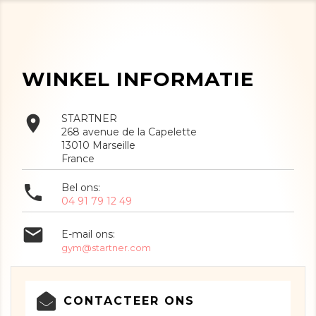
WINKEL INFORMATIE

STARTNER
268 avenue de la Capelette
13010 Marseille
France

Bel ons:
04 91 79 12 49

E-mail ons:
gym@startner.com
CONTACTEER ONS