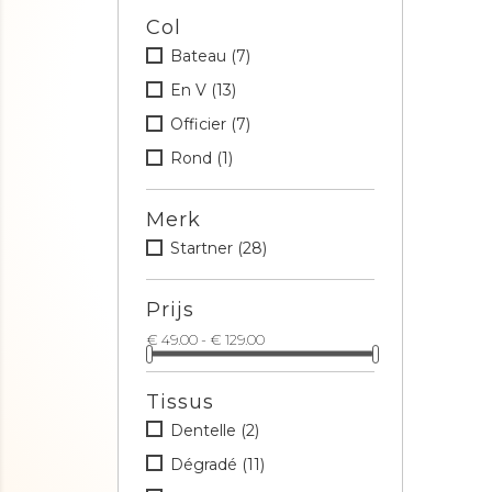
Col
Bateau
(7)
En V
(13)
Officier
(7)
Rond
(1)
Merk
Startner
(28)
Prijs
€ 49.00 - € 129.00
Tissus
Dentelle
(2)
Dégradé
(11)