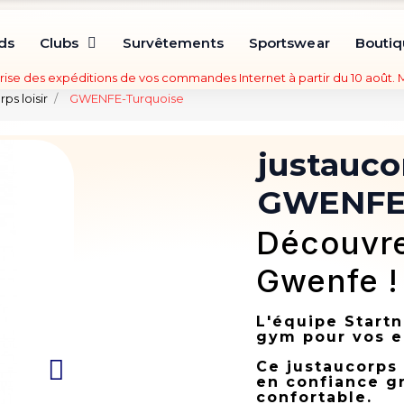
ds
Clubs
Survêtements
Sportswear
Bouti
rise des expéditions de vos commandes Internet à partir du 10 août.
ps loisir
GWENFE-Turquoise
justauc
GWENFE-
Découvre
Gwenfe !
L'équipe Startn
gym pour vos e
Ce justaucorps
en confiance gr
confortable.