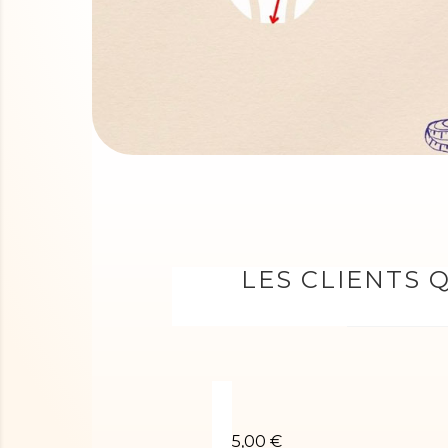
LES CLIENTS 
Chouchou poudré bleu roi
5,00 €