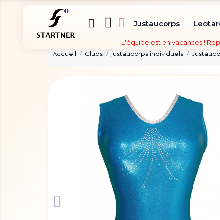
Justaucorps
Leotar
L'équipe est en vacances ! Rep
Accueil
Clubs
justaucorps individuels
Justaucor