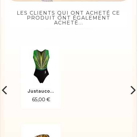
LES CLIENTS QUI ONT ACHETÉ CE
PRODUIT ONT ÉGALEMENT
ACHETÉ...
Justaucorps gym Sara-02
65,00 €