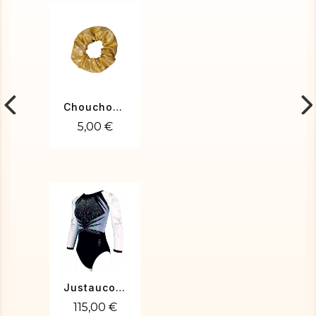
Chouchou poudré or
5,00 €
Justaucorps de gym Toscane-03
115,00 €