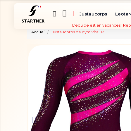
Justaucorps
Leotar
L'équipe est en vacances ! Rep
Accueil
Justaucorps de gym Vita 02