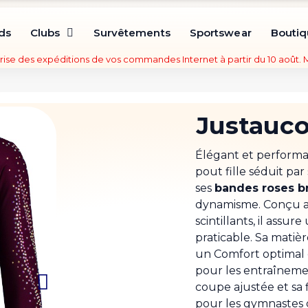
ds
Clubs
Survêtements
Sportswear
Bouti
rise des expéditions de vos commandes Internet à partir du 10 août.
Justauco
Élégant et performan
pout fille
séduit par
ses
bandes roses br
dynamisme. Conçu av
scintillants
, il assur
praticable. Sa matièr
un Comfort optimal 
pour les entraîneme
coupe ajustée et sa f
pour les gymnastes q