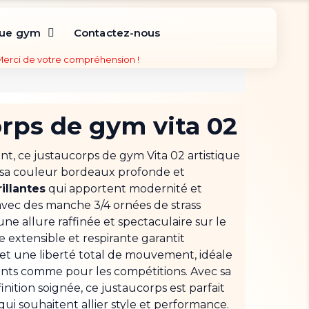
que gym
Contactez-nous
 Merci de votre compréhension !
rps de gym vita 02
t, ce justaucorps de gym Vita 02 artistique
 sa couleur bordeaux profonde et
illantes
qui apportent modernité et
ec des manche 3/4 ornées de strass
e une allure raffinée et spectaculaire sur le
e extensible et respirante garantit
et une liberté total de mouvement
, idéale
nts comme pour les compétitions. Avec sa
inition soignée, ce justaucorps est parfait
ui souhaitent allier style et performance.