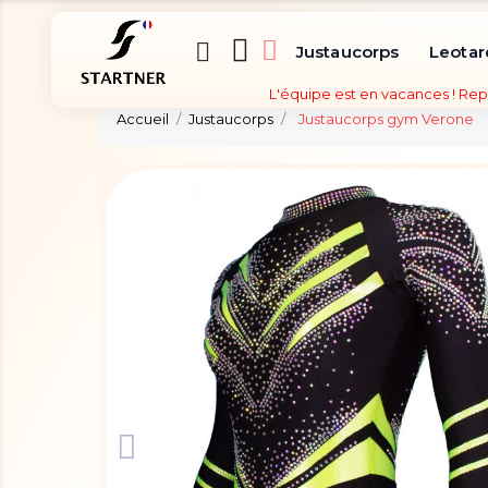
Justaucorps
Leotar
L'équipe est en vacances ! Rep
Accueil
Justaucorps
Justaucorps gym Verone