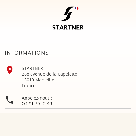
INFORMATIONS

STARTNER
268 avenue de la Capelette
13010 Marseille
France

Appelez-nous :
04 91 79 12 49

Envoyez-nous un e-mail :
gym@startner.com