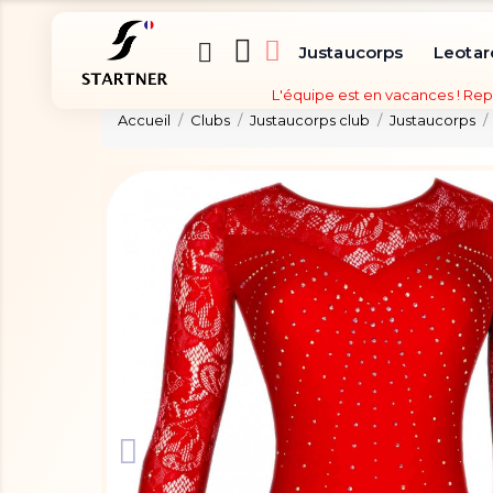
Justaucorps
Leotar
L'équipe est en vacances ! Rep
Accueil
Clubs
Justaucorps club
Justaucorps