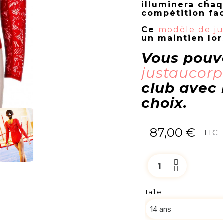
illuminera chaq
compétition fac
Ce
modèle de ju
un maintien lor
Vous pou
justaucor
club avec 
choix.
87,00 €
TTC
Taille