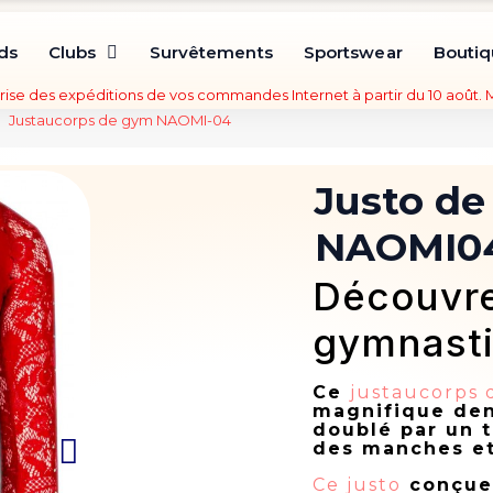
ds
Clubs
Survêtements
Sportswear
Bouti
rise des expéditions de vos commandes Internet à partir du 10 août.
Justaucorps de gym NAOMI-04
Justo d
NAOMI0
Découvre
gymnast
Ce
justaucorps
magnifique den
doublé par un t
des manches et
Ce justo
conçue 