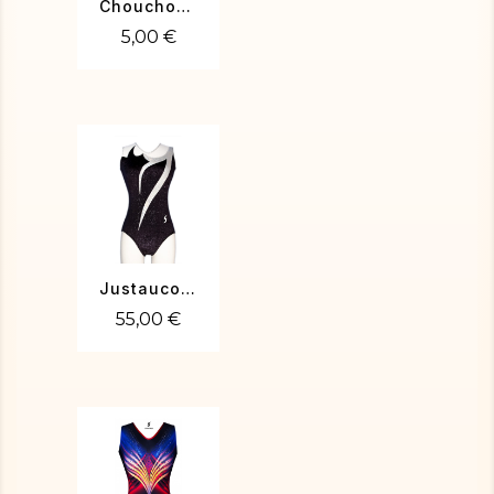
Chouchou poudré bleu roi
5,00 €
Justaucorps de gym HEIDI-01
55,00 €