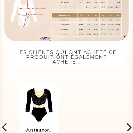
LES CLIENTS QUI ONT ACHETÉ CE
PRODUIT ONT ÉGALEMENT
ACHETÉ...
Justaucorps de gym Tahiti