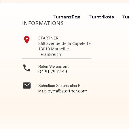
Turnanzüge
Turnanzüge
Turntrikots
Turntrikots
Tu
Tu
INFORMATIONS

STARTNER
268 avenue de la Capelette
13010 Marseille
Frankreich

Rufen Sie uns an :
04 91 79 12 49

Schreiben Sie uns eine E-
Mail:
gym@startner.com