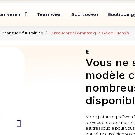
urnverein
Teamwear
Sportswear
Boutique 
Turnanzüge für Training
Justaucorps Gymnastique Gwen Fuchsia
t
Vous ne 
modèle c
nombreu
disponibl
Notre justaucorps Gwen F
de vous proposer notre 
est très souple pour vous
pour être aussi bien vos 