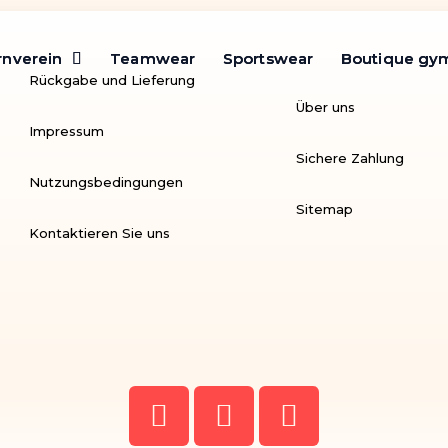
rnverein
rnverein
Teamwear
Teamwear
Sportswear
Sportswear
Boutique gy
Boutique gy
Rückgabe und Lieferung
Über uns
Impressum
Sichere Zahlung
Nutzungsbedingungen
Sitemap
Kontaktieren Sie uns