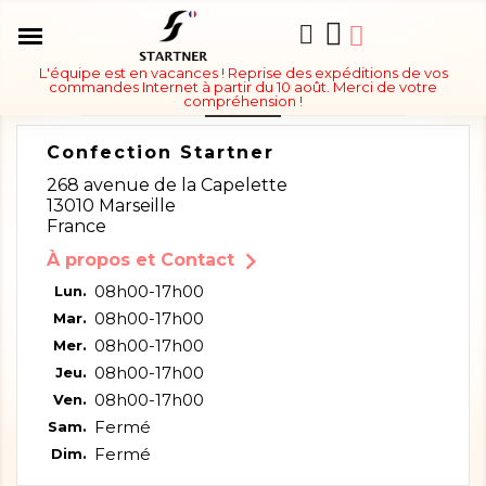
L'équipe est en vacances ! Reprise des expéditions de vos
Nos Magasins
commandes Internet à partir du 10 août. Merci de votre
compréhension !
Confection Startner
268 avenue de la Capelette
13010 Marseille
France

À propos et Contact
08h00-17h00
Lun.
08h00-17h00
Mar.
08h00-17h00
Mer.
08h00-17h00
Jeu.
08h00-17h00
Ven.
Fermé
Sam.
Fermé
Dim.